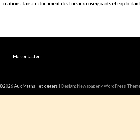
formations dans ce document
destiné aux enseignants et explicita
Me contacter
©2026 Aux Maths ! et cætera
| Design:
Newspaperly WordPress Them