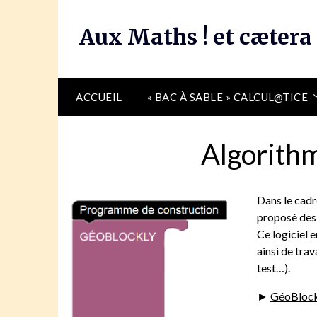
Skip
to
Aux Maths ! et cætera
content
ACCUEIL
« BAC À SABLE » CALCUL@TICE
Algorith
Dans le cadr
proposé des 
Ce logiciel 
ainsi de trav
test…).
►
GéoBlock