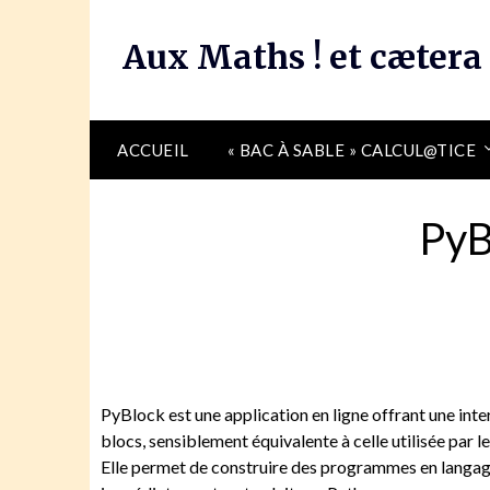
Skip
to
Aux Maths ! et cætera
content
ACCUEIL
« BAC À SABLE » CALCUL@TICE
PyB
PyBlock est une application en ligne offrant une in
blocs, sensiblement équivalente à celle utilisée par le
Elle permet de construire des programmes en langag