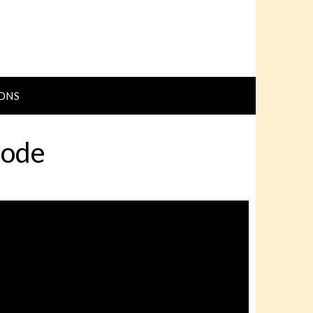
ONS
code