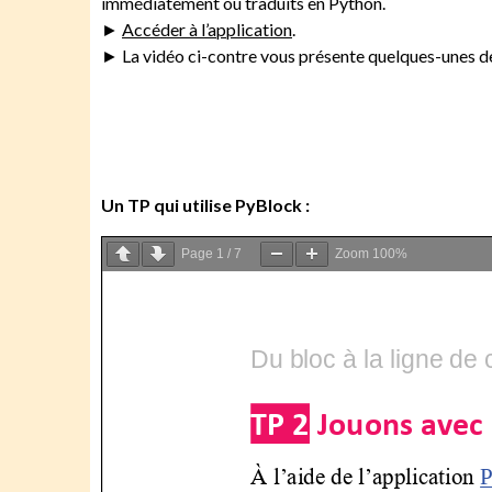
immédiatement ou traduits en Python.
►
Accéder à l’application
.
► La vidéo ci-contre vous présente quelques-unes de
Un TP qui utilise PyBlock :
Page
1
/
7
Zoom
100%