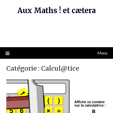
Skip
Aux Maths ! et cætera
to
content
Menu
Catégorie :
Calcul@tice