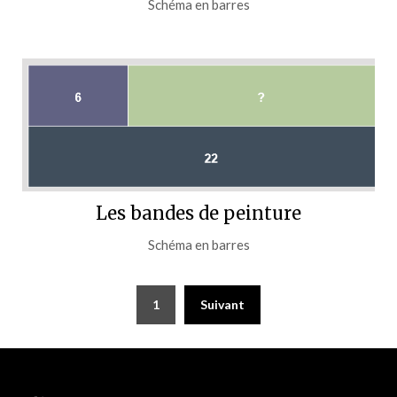
Schéma en barres
Les bandes de peinture
Schéma en barres
Pagination
1
Suivant
des
publications