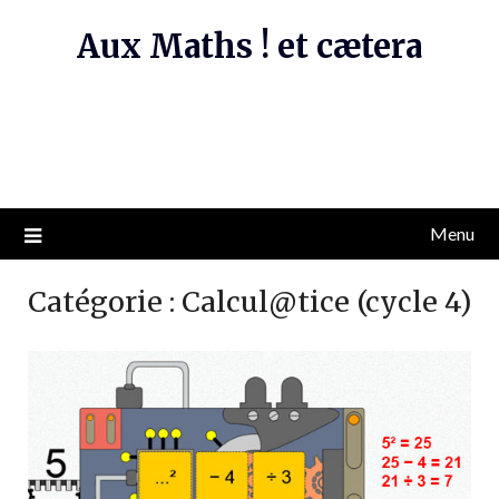
Skip
Aux Maths ! et cætera
to
content
Menu
Catégorie :
Calcul@tice (cycle 4)