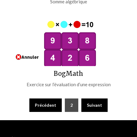
Somme algébrique
BogMath
Exercice sur l’évaluation d’une expression
Pagination
Précédent
2
Suivant
des
publications